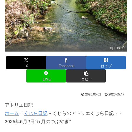
oplus_0
X
Facebook
はてブ
LINE
コピー
2025.05.02
2026.05.17
アトリエ日記
ホーム
»
くじら日記
»
くじらのアトリエくじら日記・・
2025年5月2日”５月のつぶやき”