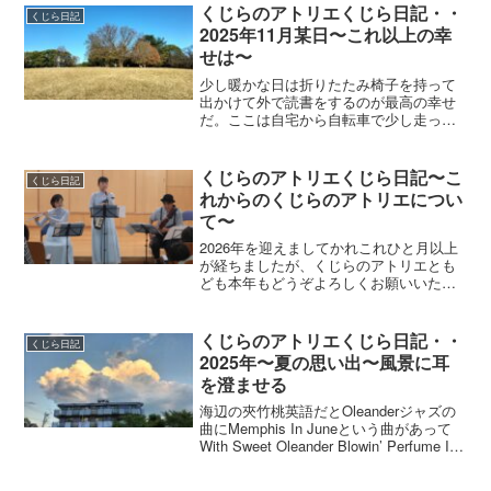
くじらのアトリエくじら日記・・
くじら日記
2025年11月某日〜これ以上の幸
せは〜
少し暖かな日は折りたたみ椅子を持って
出かけて外で読書をするのが最高の幸せ
だ。ここは自宅から自転車で少し走った
ところにある河原川を見ていると、カワ
セミがダイブしたりセグロセキレイが遊
んでいたりする。この日の本は、伊集院
くじらのアトリエくじら日記〜こ
くじら日記
静さんの旅にまつわるエッ...
れからのくじらのアトリエについ
て〜
2026年を迎えましてかれこれひと月以上
が経ちましたが、くじらのアトリエとも
ども本年もどうぞよろしくお願いいたし
ます。
くじらのアトリエくじら日記・・
くじら日記
2025年〜夏の思い出〜風景に耳
を澄ませる
海辺の夾竹桃英語だとOleanderジャズの
曲にMemphis In Juneという曲があって
With Sweet Oleander Blowin’ Perfume In
The Airという一節があるなので、夾竹桃
を見かけるたびにその曲の...