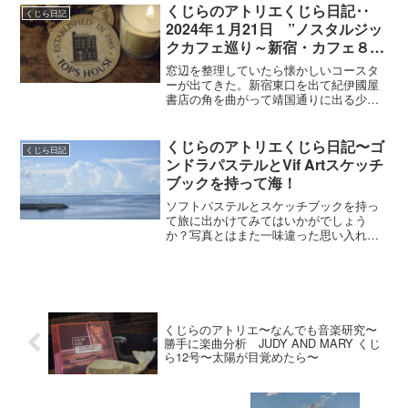
くじらのアトリエくじら日記‥
くじら日記
2024年１月21日 ”ノスタルジッ
クカフェ巡り～新宿・カフェ８ユ
イット～”
窓辺を整理していたら懐かしいコースタ
ーが出てきた。新宿東口を出て紀伊國屋
書店の角を曲がって靖国通りに出る少し
手前あたりにTopsHouseというビルがあ
る。現在もビルの名前としては残ってい
るけれど、旧TopsHouseとは別物だ。何
くじらのアトリエくじら日記〜ゴ
くじら日記
だか村上...
ンドラパステルとVif Artスケッチ
ブックを持って海！
ソフトパステルとスケッチブックを持っ
て旅に出かけてみてはいかがでしょう
か？写真とはまた一味違った思い入れ
が、きっと生まれるはずです。生活の中
に少しだけアートを取り入れてみると世
界の見え方もまた、少し違って見えるは
ず。
くじらのアトリエ〜なんでも音楽研究〜
勝手に楽曲分析 JUDY AND MARY くじ
ら12号〜太陽が目覚めたら〜