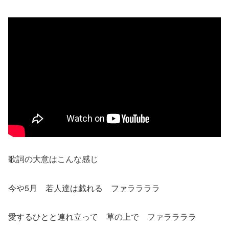
歌詞の大意はこんな感じ
今や5月 若人達は戯れる ファララララ
愛するひとと連れ立って 草の上で ファララララ